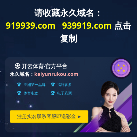
KY在线官网！
嵌入式 PLC、智能伺服、
高新技术企业、软件企业!
KY在线
产品中心
定制服务
解决方案
官网
当前位置：
KY
服务与支持
服务流程